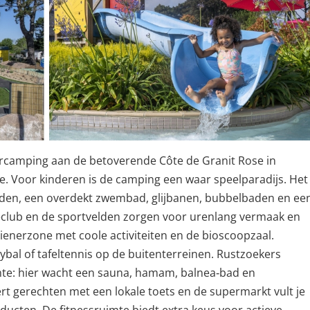
dercamping aan de betoverende Côte de Granit Rose in
ee. Voor kinderen is de camping een waar speelparadijs. Het
en, een overdekt zwembad, glijbanen, bubbelbaden en ee
ieclub en de sportvelden zorgen voor urenlang vermaak en
ienerzone met coole activiteiten en de bioscoopzaal.
eybal of tafeltennis op de buitenterreinen. Rustzoekers
mte: hier wacht een sauna, hamam, balnea‑bad en
t gerechten met een lokale toets en de supermarkt vult je