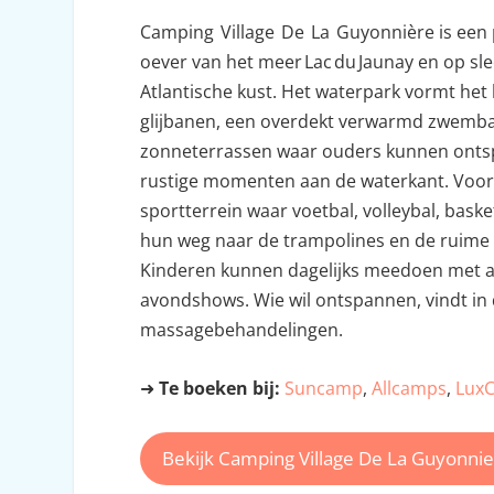
Camping Village De La Guyonnière is een 
oever van het meer Lac du Jaunay en op sle
Atlantische kust. Het waterpark vormt het
glijbanen, een overdekt verwarmd zwemba
zonneterrassen waar ouders kunnen ontspa
rustige momenten aan de waterkant. Voor 
sportterrein waar voetbal, volleybal, bas
hun weg naar de trampolines en de ruime sp
Kinderen kunnen dagelijks meedoen met an
avondshows. Wie wil ontspannen, vindt i
massagebehandelingen.
➜
Te boeken bij:
Suncamp
,
Allcamps
,
Lux
Bekijk Camping Village De La Guyonni