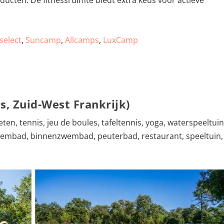
ducten. De fitnessruimte biedt extra keus voor actieve
select
,
Suncamp
,
Allcamps
,
LuxCamp
, Zuid-West Frankrijk)
ten, tennis, jeu de boules, tafeltennis, yoga, waterspeeltuin
embad, binnenzwembad, peuterbad, restaurant, speeltuin,