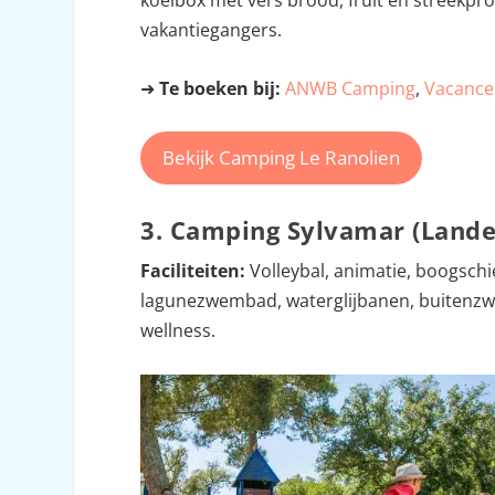
koelbox met vers brood, fruit en streekpro
vakantiegangers.
➜
Te boeken bij:
ANWB Camping
,
Vacance
Bekijk Camping Le Ranolien
3. Camping Sylvamar (Landes
Faciliteiten:
Volleybal, animatie, boogschie
lagunezwembad, waterglijbanen, buitenzw
wellness.