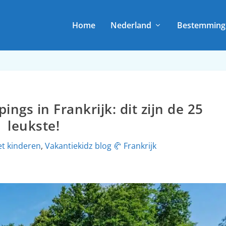
Home
Nederland
Bestemming
ngs in Frankrijk: dit zijn de 25
leukste!
et kinderen
,
Vakantiekidz blog 🥐 Frankrijk