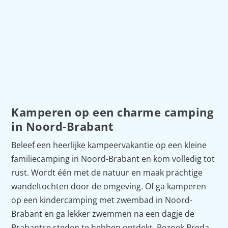
gelegen boerencamping & glamping op het
platteland van Noordoost-Brabant met luxe
safaritenten en 85 melkkoeien.
Lees verder
Kamperen op een charme camping
in Noord-Brabant
Beleef een heerlijke kampeervakantie op een kleine
familiecamping in Noord-Brabant en kom volledig tot
rust. Wordt één met de natuur en maak prachtige
wandeltochten door de omgeving. Of ga kamperen
op een kindercamping met zwembad in Noord-
Brabant en ga lekker zwemmen na een dagje de
Brabantse steden te hebben ontdekt. Bezoek Breda,