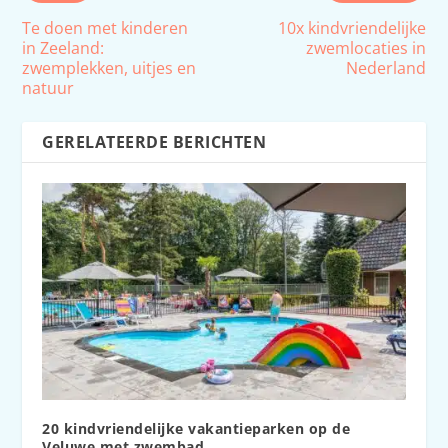
Te doen met kinderen
10x kindvriendelijke
in Zeeland:
zwemlocaties in
zwemplekken, uitjes en
Nederland
natuur
GERELATEERDE BERICHTEN
20 kindvriendelijke vakantieparken op de
Veluwe met zwembad