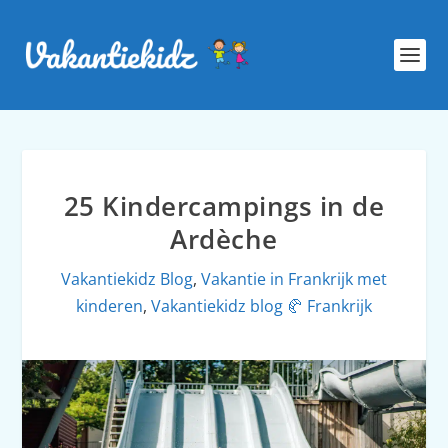
25 Kindercampings in de
Ardèche
Vakantiekidz Blog
,
Vakantie in Frankrijk met
kinderen
,
Vakantiekidz blog 🥐 Frankrijk