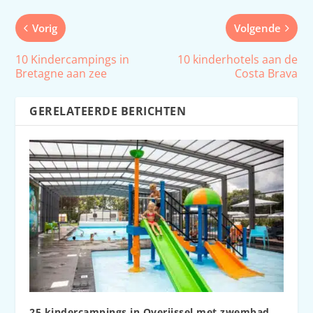
Vorig
Volgende
10 Kindercampings in
10 kinderhotels aan de
Bretagne aan zee
Costa Brava
GERELATEERDE BERICHTEN
25 kindercampings in Overijssel met zwembad