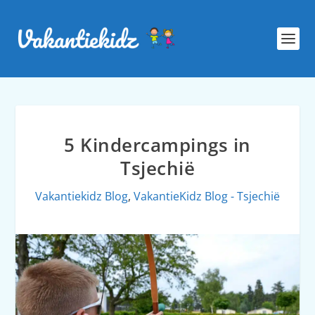
5 Kindercampings in
Tsjechië
Vakantiekidz Blog
,
VakantieKidz Blog - Tsjechië