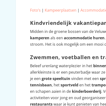
Foto’s
|
Kampeerplaatsen
|
Accommodati
Kindvriendelijk vakantiepa
Midden in de groene bossen van de Veluwe 
kamperen
als een
accommodatie huren
stroom. Het is ook mogelijk om een mooi ch
Zwemmen, voetballen en tr
Beleef urenlang waterplezier in het
binne
allerkleinste is er een peuterbadje waar 
je een
grote speeltuin
vinden met een
sp
tennisbaan
, het
sportveld
en het
trampo
en schapen aaien in de
kinderboerderij
. 
activiteiten voor jong en oud georganiseerd
restaurants
waar je kunt genieten van hee