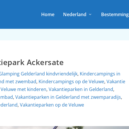
Home
Nederland
Bestemming
iepark Ackersate
Glamping Gelderland kindvriendelijk
,
Kindercampings in
and met zwembad
,
Kindercampings op de Veluwe
,
Vakantie
 Veluwe met kinderen
,
Vakantieparken in Gelderland
,
wembad
,
Vakantieparken in Gelderland met zwemparadijs
,
ederland
,
Vakantieparken op de Veluwe