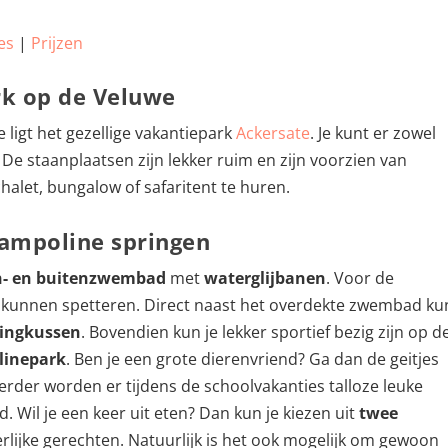
es
|
Prijzen
rk op de Veluwe
ligt het gezellige vakantiepark
Ackersate
. Je kunt er zowel
. De staanplaatsen zijn lekker ruim en zijn voorzien van
alet, bungalow of safaritent te huren.
ampoline springen
n- en buitenzwembad
met
waterglijbanen
. Voor de
ze kunnen spetteren. Direct naast het overdekte zwembad ku
ringkussen
. Bovendien kun je lekker sportief bezig zijn op d
linepark
. Ben je een grote dierenvriend? Ga dan de geitjes
Verder worden er tijdens de schoolvakanties talloze leuke
. Wil je een keer uit eten? Dan kun je kiezen uit
twee
rlijke gerechten. Natuurlijk is het ook mogelijk om gewoon