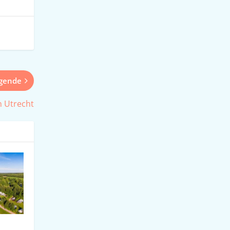
lgende
n Utrecht