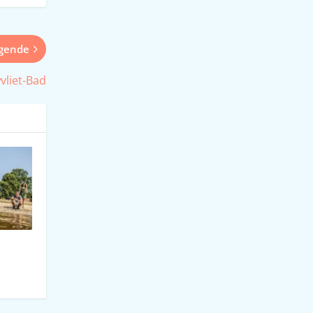
lgende
vliet-Bad