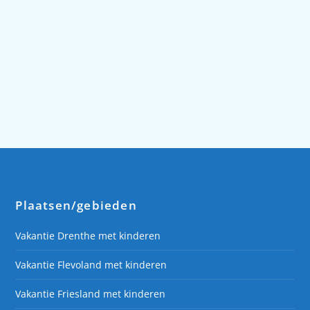
Holland kun je het kindvriendelijke Molecaten
Park Noordduinen vinden. Geniet van een
heerlijke kindervakantie aan de kust.
Lees verder
Plaatsen/gebieden
Vakantie Drenthe met kinderen
Vakantie Flevoland met kinderen
Vakantie Friesland met kinderen