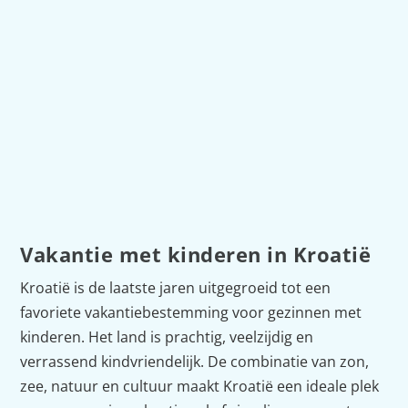
Op een kindercamping in Kroatië kunnen
gezinnen met kinderen zich helemaal uitleven.
Wij hebben de top 20 kindvriendelijke campings
in Kroatië voor je op een rijtje gezet. Bekijk ze
hier allemaal!
Lees verder
Vakantie met kinderen in Kroatië
Kroatië is de laatste jaren uitgegroeid tot een
favoriete vakantiebestemming voor gezinnen met
kinderen. Het land is prachtig, veelzijdig en
verrassend kindvriendelijk. De combinatie van zon,
zee, natuur en cultuur maakt Kroatië een ideale plek