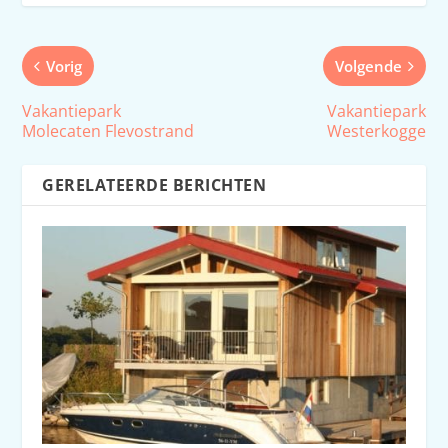
Vorig
Volgende
Vakantiepark
Vakantiepark
Molecaten Flevostrand
Westerkogge
GERELATEERDE BERICHTEN