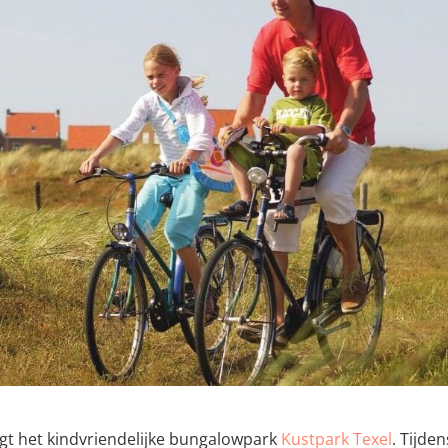
gt het kindvriendelijke bungalowpark
Kustpark Texel
. Tijden