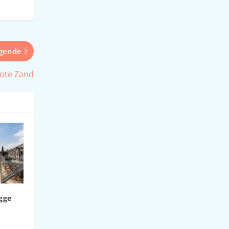
lgende
ote Zand
gge