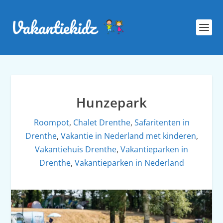
Hunzepark
Roompot
,
Chalet Drenthe
,
Safaritenten in
Drenthe
,
Vakantie in Nederland met kinderen
,
Vakantiehuis Drenthe
,
Vakantieparken in
Drenthe
,
Vakantieparken in Nederland