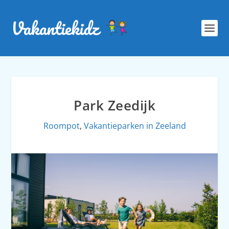
Park Zeedijk
Roompot
,
Vakantieparken in Zeeland